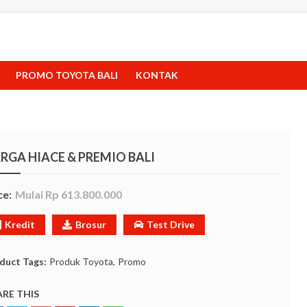
PROMO TOYOTA BALI
KONTAK
RGA HIACE & PREMIO BALI
ce:
Mulai Rp 613.800.000
Kredit
Brosur
Test Drive
duct Tags:
Produk Toyota
Promo
RE THIS