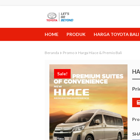
HOME
PRODUK
HARGA TOYOTA BALI
Beranda
Promo
Harga Hiace & Premio Bali
HA
Sale!
Pri
Pro
SHA